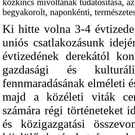
közkincs mivoltának tudatosítása, az
begyakorolt, naponkénti, természetes
Ki hitte volna 3-4 évtized
uniós csatlakozásunk idejé
évtizedének derekától kon
gazdasági és kulturá
fennmaradásának elméleti és
majd a közéleti viták c
számára régi történeteket 
és közigazgatási összevo