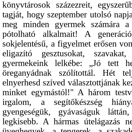
könyvtárosok százezreit, egyszer
tagját, hogy szeptember utolsó napj
meg minden gyermek számára a m
pótolható alkalmait! A generáci
sokjelentésű, a figyelmet erősen v
eligazító gesztusokat, szavakat
gyermekeink lelkébe: „Jó tett h
öreganyádnak szólítottál. Hét t
elnyerhesd szíved választottjának ke
minket egymástól!" A három testvé
irgalom, a segítőkészség hián
gyengeségük, gyávaságuk láttán
legkisebb. A hármas útelágazás n
üveghegyek, a tengerek, a szakad