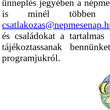
ünneplés jegyében a népmes
is minél többen c
csatlakozas@nepmesenap.h
és családokat a tartalmas
tájékoztassanak bennünke
programjukról.