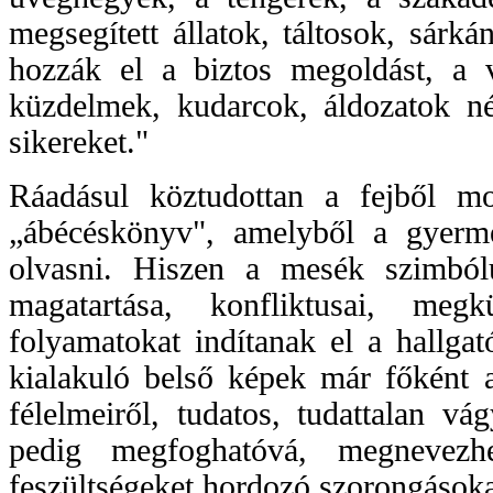
megsegített állatok, táltosok, sárk
hozzák el a biztos megoldást, a 
küzdelmek, kudarcok, áldozatok 
sikereket."
Ráadásul köztudottan a fejből m
„ábécéskönyv", amelyből a gyerme
olvasni. Hiszen a mesék szimból
magatartása, konfliktusai, megk
folyamatokat indítanak el a hallga
kialakuló belső képek már főként a
félelmeiről, tudatos, tudattalan v
pedig megfoghatóvá, megnevezhe
feszültségeket hordozó szorongásoka