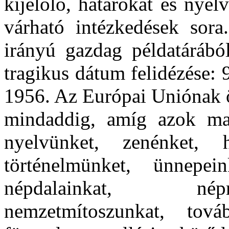
kijelölő, határokat és nye
várható intézkedések sora
irányú gazdag példatárábó
tragikus dátum felidézése:
1956. Az Európai Uniónak ö
mindaddig, amíg azok ma
nyelvünket, zenénket, h
történelmünket, ünnepein
népdalainkat, nép
nemzetmítoszunkat, tová