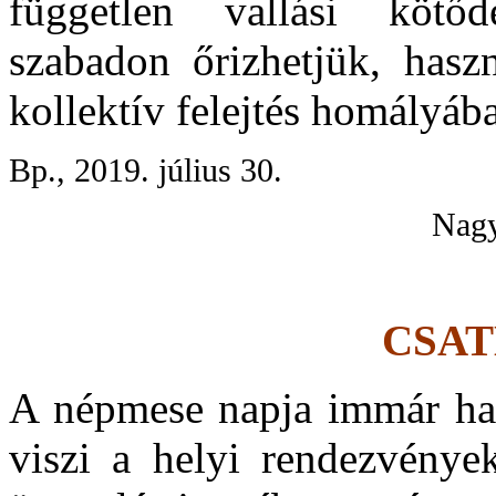
független vallási kötőd
szabadon őrizhetjük, hasz
kollektív felejtés homályába
Bp., 2019. július 30.
Nagy
CSA
A népmese napja immár hat
viszi a helyi rendezvénye