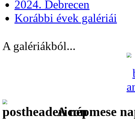
2024. Debrecen
Korábbi évek galériái
A galériákból...
A népmese na