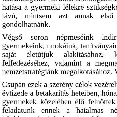
hatása a gyermeki lélekre szükségké
távú, mintsem azt annak első e
gondolhatnánk.
Végső soron népmeséink indi
gyermekeink, unokáink, tanítványain
saját életútjuk alakításához, 
felfedezéséhez, valamint a megma
nemzetstratégiánk megalkotásához.
Csupán ezek a szerény célok vezérel
évtizede a betakarítás heteiben, hóna
gyermekek közelében élő felnőttek
feladatunk ennek a hatalmas népm