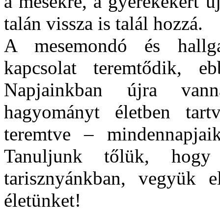
a mesékre, a gyerekekért új
talán vissza is talál hozzá.
A mesemondó és hallgat
kapcsolat teremtődik, e
Napjainkban újra van
hagyományt életben tar
teremtve – mindennapjaik
Tanuljunk tőlük, hog
tarisznyánkban, vegyük e
életünket!