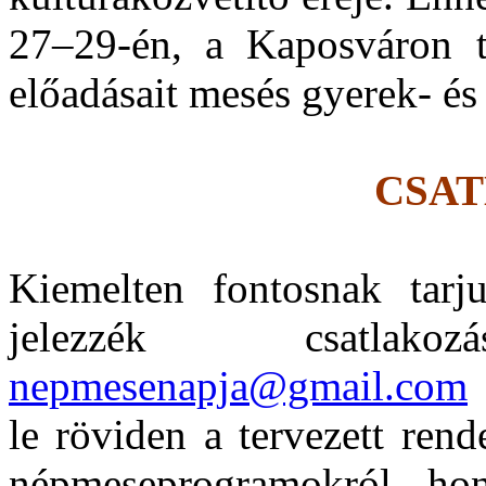
27–29-én, a Kaposváron t
előadásait mesés gyerek- és
CSA
Kiemelten fontosnak tar
jelezzék csatla
nepmesenapja@gmail.com
le röviden a tervezett ren
népmeseprogramokról ho