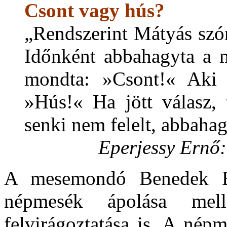
Csont vagy hús?
„Rendszerint Mátyás szór
Időnként abbahagyta a m
mondta: »Csont!« Aki m
»Hús!« Ha jött válasz,
senki nem felelt, abbaha
Eperjessy Ernő
A mesemondó Benedek El
népmesék ápolása mell
felvirágoztatása is. A nép