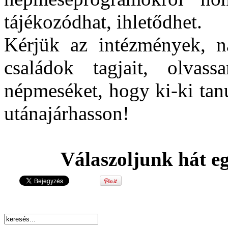
tájékozódhat, ihletődhet.
Kérjük az intézmények, na
családok tagjait, olvass
népmeséket, hogy ki-ki tanu
utánajárhasson!
Válaszoljunk hát e