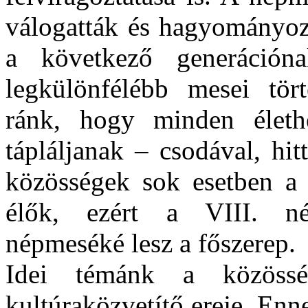
válogatták és hagyományozt
a következő generáció
legkülönfélébb mesei tör
ránk, hogy minden élethe
tápláljanak – csodával, hi
közösségek sok esetben a
élők, ezért a VIII. né
népmeséké lesz a főszerep.
Idei témánk a közöss
kultúraközvetítő ereje. En