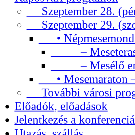
Szeptember 28. (pén
Szeptember 29. (sz
• Népmesemondók 
– Meseteras
– Mesélő emb
• Mesemaraton – 
További városi pro
Előadók, előadások
Jelentkezés a konferenciá
Utazás, szállás