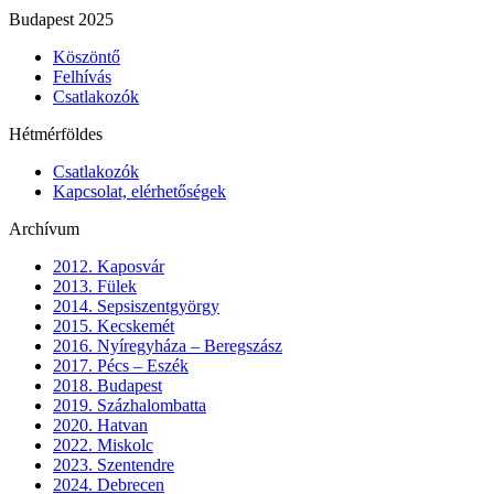
Budapest 2025
Köszöntő
Felhívás
Csatlakozók
Hétmérföldes
Csatlakozók
Kapcsolat, elérhetőségek
Archívum
2012. Kaposvár
2013. Fülek
2014. Sepsiszentgyörgy
2015. Kecskemét
2016. Nyíregyháza – Beregszász
2017. Pécs – Eszék
2018. Budapest
2019. Százhalombatta
2020. Hatvan
2022. Miskolc
2023. Szentendre
2024. Debrecen